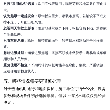
只按“常用规格”选择：
常用不代表适用，现场荷载和地基条件变化很
大。
认为越厚一定越安全：
厚钢板自重大、吊装难度高，若铺设不平或支
撑不足，仍可能出现风险。
忽视雨天和软土影响：
雨后地基承载力下降，钢板容易下陷、滑移或
产生高低差。
只看车辆总重：
轮压、履带接触面积、转弯碾压和制动冲击同样重
要。
忽略边缘处理：
钢板边缘翘起、搭接不顺或未做警示，容易造成车辆
颠簸和人员绊倒。
重复使用不检查：
长期周转的钢板可能存在弯曲、裂纹、严重锈蚀，
应在使用前检查状态。
五、哪些情况需要更谨慎处理
对于普通临时通行和地面保护，施工单位可结合经验、设备
参数和现场条件初步选择厚度。但以下情况不建议仅凭经验
决定：