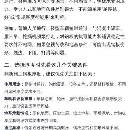
通行、材料堆放区保护等场景。不同场景下，钢板承受的压
力、受力方式和地面条件差别很大，不能简单用“越厚越
好”或“常规厚度都能用”来判断。
例如，普通人员通行、轻型车辆短时通过，与混凝土罐车、
履带吊、挖掘机频繁行走，对钢板的抗弯能力和铺设稳定性
要求并不相同。如果忽视荷载和地基条件，可能出现钢板变
形、翘边、下陷、打滑等问题。
二、选择厚度时先看这几个关键条件
判断施工钢板厚度，建议优先关注以下因素：
使用用途：
是临时通行、沟槽覆盖、设备支垫，还是材料堆放，不同
用途对厚度要求不同。
车辆和设备重量：
车辆总重、轮压、履带接触面积都会影响钢板受
力，重型设备应保守评估。
地基承载情况：
硬化地面、压实土层、软土地基、雨后泥地，对钢板
厚度和铺设方式要求差异明显。
通过频率：
偶尔通过与长期高频碾压，钢板疲劳和变形风险不同。