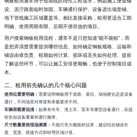
钢板租用通常用于短期或阶段性工程需求，例如施工便道铺
设、泥泞路面临时加固、车辆通行保护、设备进出场垫铺、
地下管线施工区域覆盖等。相比直接采购，租用更适合工期
明确、使用周期有限、后期不便存放的项目。
用户搜索钢板租用流程，通常不是只想知道“能不能租”，而
是想弄清楚需要提供哪些信息、如何确定钢板规格、运输和
铺设由谁负责、租期如何计算、损坏或丢失如何处理。提前
了解这些环节，可以让施工安排更顺畅，也便于控制项目成
本。
二、租用前先确认的几个核心问题
使用位置要明确：
需要说明钢板用于道路、基坑、场地硬化还是设备
通行，不同场景对厚度和承载要求不同。
车辆荷载要说清：
如果有吊车、渣土车、泵车等重型设备通行，应提
前告知设备重量和通行频率。
尺寸数量要按现场测算：
不能只凭大概面积估算，建议结合铺设长
度、宽度、搭接方式和转弯区域计算。