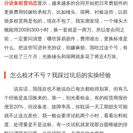
分设备租赁动态
显示，越来越多的合同开始把日常磨损件的
更换费用转嫁给承租方。比如锤头、筛网、衬板这些，以前
很多租赁商是包的，现在不包了。我实测发现，一个锤头大
概能用200到300小时，换一套就是一两万。所以签合同之
前，一定要问清楚：哪些算易损件，费用谁出，更换标准是
什么。把这些写进补充协议，别嫌麻烦。我吃过这个亏，有
一次租了三个月，光换锤头和筛网就多花了将近4万块。
怎么租才不亏？我踩过坑后的实操经验
说实话，我现在也不敢说自己每次都租得划算。但有几
个经验是血泪换来的。第一，别光看租金。有的租赁商报价
便宜20%，但设备老、故障率高，你耽误一天工期损失可能
就不止这点差价。我一般会要求试机两个小时，看看出料粒
度、处理量是不是达标。有一次试机就发现那台圆锥破的排