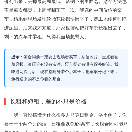
价列出来，去掉最高和最低，从剩下的里面选。这个方法也
不是每次都灵，上周就翻车了一次。我选的中间价位的泵
车，结果到现场发现轮胎花纹都快磨平了，跑工地便道时陷
进泥里。后来我才知道，那家租赁站把好车都长租出去了，
剩下的次车才零租。气得我当场想骂人。
提示：
签合同前一定要去现场看实车，别信照片。重点看轮
胎磨损、液压管有没有渗油、泵车臂架有没有焊补痕迹。我
吃过两次亏后，现在都随身带个小本子，把车架号记下来，
免得送来的不是你看的那台。
长租和短租，差的不只是价格
我一直没搞懂为什么很多人只算日租金。举个例子，你
要干一个两个月的活，日租金2000的泵车，长租合同可能只