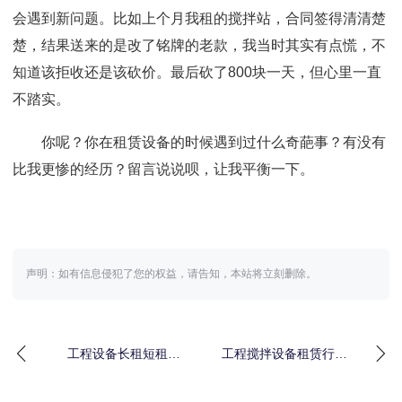
会遇到新问题。比如上个月我租的搅拌站，合同签得清清楚
楚，结果送来的是改了铭牌的老款，我当时其实有点慌，不
知道该拒收还是该砍价。最后砍了800块一天，但心里一直
不踏实。
你呢？你在租赁设备的时候遇到过什么奇葩事？有没有
比我更惨的经历？留言说说呗，让我平衡一下。
声明：如有信息侵犯了您的权益，请告知，本站将立刻删除。
工程设备长租短租对
工程搅拌设备租赁行情
比：花80万买个教训，
变了？2026年别再按老
算完账我失眠了
套路出牌