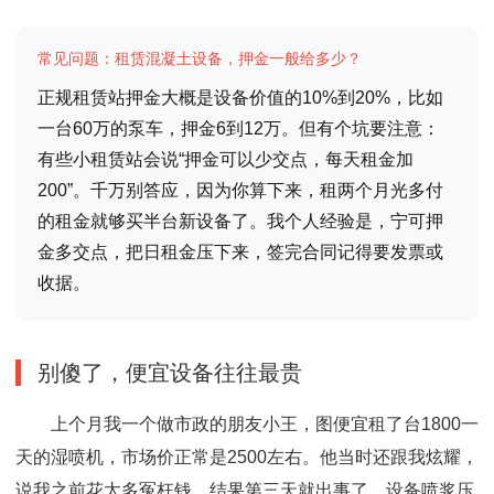
常见问题：租赁混凝土设备，押金一般给多少？
正规租赁站押金大概是设备价值的10%到20%，比如
一台60万的泵车，押金6到12万。但有个坑要注意：
有些小租赁站会说“押金可以少交点，每天租金加
200”。千万别答应，因为你算下来，租两个月光多付
的租金就够买半台新设备了。我个人经验是，宁可押
金多交点，把日租金压下来，签完合同记得要发票或
收据。
别傻了，便宜设备往往最贵
上个月我一个做市政的朋友小王，图便宜租了台1800一
天的湿喷机，市场价正常是2500左右。他当时还跟我炫耀，
说我之前花太多冤枉钱。结果第三天就出事了，设备喷浆压