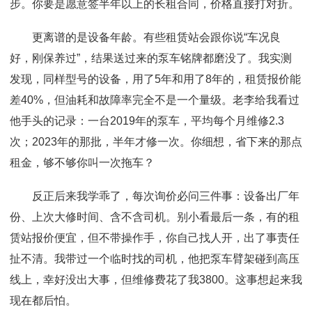
步。你要是愿意签半年以上的长租合同，价格直接打对折。
更离谱的是设备年龄。有些租赁站会跟你说“车况良
好，刚保养过”，结果送过来的泵车铭牌都磨没了。我实测
发现，同样型号的设备，用了5年和用了8年的，租赁报价能
差40%，但油耗和故障率完全不是一个量级。老李给我看过
他手头的记录：一台2019年的泵车，平均每个月维修2.3
次；2023年的那批，半年才修一次。你细想，省下来的那点
租金，够不够你叫一次拖车？
反正后来我学乖了，每次询价必问三件事：设备出厂年
份、上次大修时间、含不含司机。别小看最后一条，有的租
赁站报价便宜，但不带操作手，你自己找人开，出了事责任
扯不清。我带过一个临时找的司机，他把泵车臂架碰到高压
线上，幸好没出大事，但维修费花了我3800。这事想起来我
现在都后怕。