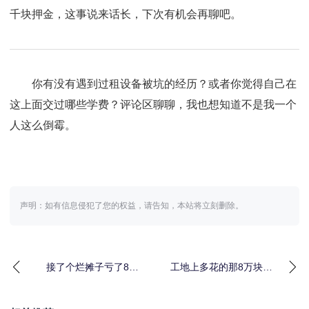
千块押金，这事说来话长，下次有机会再聊吧。
你有没有遇到过租设备被坑的经历？或者你觉得自己在
这上面交过哪些学费？评论区聊聊，我也想知道不是我一个
人这么倒霉。
声明：如有信息侵犯了您的权益，请告知，本站将立刻删除。
接了个烂摊子亏了8万
工地上多花的那8万块，
块：老旧工程设备租赁
让我重新理解临时工程
清退的血泪教训
设备租赁方案