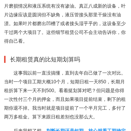
片磨损情况和液压系统有没有渗油。真正八成新的设备，叶
片边缘应该是圆润但不缺角，液压管接头那里干燥没有油
渍。如果叶片都磨出凹槽了或者接头湿乎乎的，这设备至少
干过两个大项目了。这些细节租赁公司不会主动告诉你，你
得自己看。
长期租赁真的比短期划算吗
这事我以前一直没搞懂，直到去年自己做了一次对比。
当时一个项目工期大概10个月，短期日租一天850，长期月
租折算下来一天不到500。看着挺划算对吧？但问题是你得
一次性付三个月的押金，而且如果项目提前结束，剩下的租
期你退不掉。我当时就是项目提前了一个半月完工，多付了
两万多租金。算下来跟日租差别也没那么大。
后来我想了想，
判断长期还是短期，核心就看工期确定