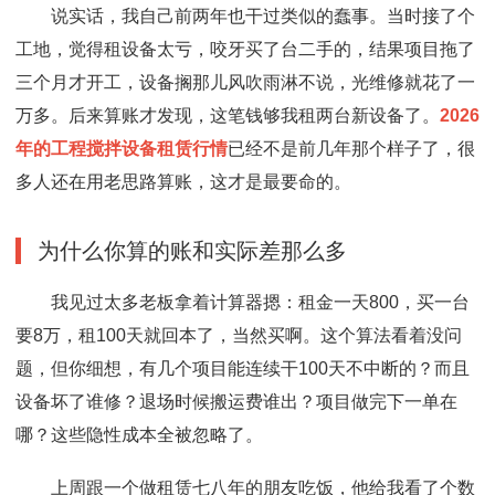
说实话，我自己前两年也干过类似的蠢事。当时接了个
工地，觉得租设备太亏，咬牙买了台二手的，结果项目拖了
三个月才开工，设备搁那儿风吹雨淋不说，光维修就花了一
万多。后来算账才发现，这笔钱够我租两台新设备了。
2026
年的工程搅拌设备租赁行情
已经不是前几年那个样子了，很
多人还在用老思路算账，这才是最要命的。
为什么你算的账和实际差那么多
我见过太多老板拿着计算器摁：租金一天800，买一台
要8万，租100天就回本了，当然买啊。这个算法看着没问
题，但你细想，有几个项目能连续干100天不中断的？而且
设备坏了谁修？退场时候搬运费谁出？项目做完下一单在
哪？这些隐性成本全被忽略了。
上周跟一个做租赁七八年的朋友吃饭，他给我看了个数