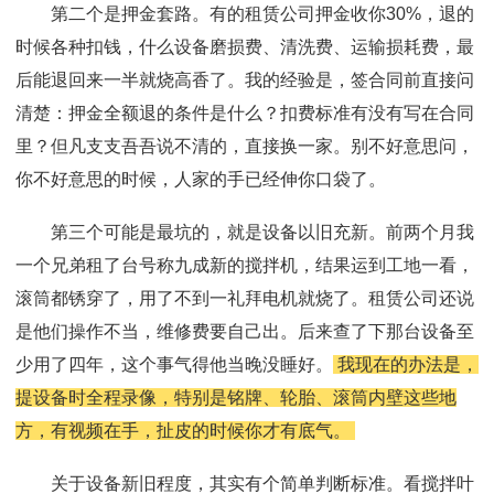
第二个是押金套路。有的租赁公司押金收你30%，退的
时候各种扣钱，什么设备磨损费、清洗费、运输损耗费，最
后能退回来一半就烧高香了。我的经验是，签合同前直接问
清楚：押金全额退的条件是什么？扣费标准有没有写在合同
里？但凡支支吾吾说不清的，直接换一家。别不好意思问，
你不好意思的时候，人家的手已经伸你口袋了。
第三个可能是最坑的，就是设备以旧充新。前两个月我
一个兄弟租了台号称九成新的搅拌机，结果运到工地一看，
滚筒都锈穿了，用了不到一礼拜电机就烧了。租赁公司还说
是他们操作不当，维修费要自己出。后来查了下那台设备至
少用了四年，这个事气得他当晚没睡好。
我现在的办法是，
提设备时全程录像，特别是铭牌、轮胎、滚筒内壁这些地
方，有视频在手，扯皮的时候你才有底气。
关于设备新旧程度，其实有个简单判断标准。看搅拌叶