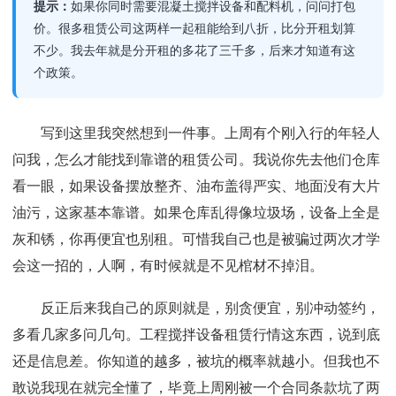
提示：
如果你同时需要混凝土搅拌设备和配料机，问问打包
价。很多租赁公司这两样一起租能给到八折，比分开租划算
不少。我去年就是分开租的多花了三千多，后来才知道有这
个政策。
写到这里我突然想到一件事。上周有个刚入行的年轻人
问我，怎么才能找到靠谱的租赁公司。我说你先去他们仓库
看一眼，如果设备摆放整齐、油布盖得严实、地面没有大片
油污，这家基本靠谱。如果仓库乱得像垃圾场，设备上全是
灰和锈，你再便宜也别租。可惜我自己也是被骗过两次才学
会这一招的，人啊，有时候就是不见棺材不掉泪。
反正后来我自己的原则就是，别贪便宜，别冲动签约，
多看几家多问几句。工程搅拌设备租赁行情这东西，说到底
还是信息差。你知道的越多，被坑的概率就越小。但我也不
敢说我现在就完全懂了，毕竟上周刚被一个合同条款坑了两