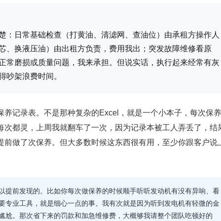
楚：日常基础检查（打黄油、清滤网、查油位）由承租方操作人
芯、换液压油）由出租方负责，费用我出；突发故障维修看原
正常磨损或质量问题，我来承担。但说实话，执行起来经常有灰
得吵架浪费时间。
养记录表。不是那种复杂的Excel，就是一个小本子，每次保
每次都灵，上周我就翻车了一次，因为记录本被工人弄丢了，结
提前做了次保养。但大多数时候这东西很有用，至少你跟客户说
可以提前发现的。比如你每次做保养的时候顺手听听发动机有没有异响、看
要专业工具，就是细心一点的事。我有次就是因为听到发电机有轻微的金
尴尬。那次省下来的罚款和加急维修费，大概够我请整个团队吃顿好的