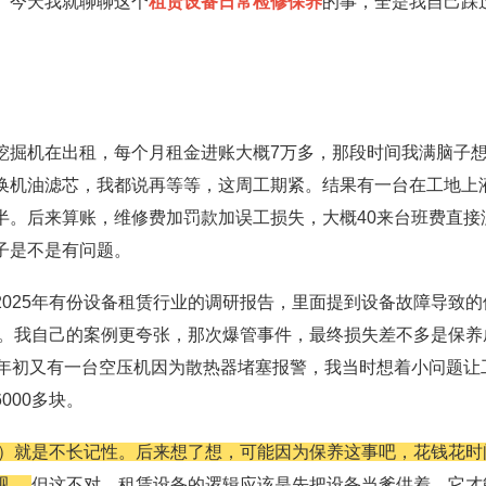
。今天我就聊聊这个
租赁设备日常检修保养
的事，全是我自己踩
挖掘机在出租，每个月租金进账大概7万多，那段时间我满脑子
换机油滤芯，我都说再等等，这周工期紧。结果有一台在工地上
半。后来算账，维修费加罚款加误工损失，大概40来台班费直接
子是不是有问题。
025年有份设备租赁行业的调研报告，里面提到设备故障导致的
想。我自己的案例更夸张，那次爆管事件，最终损失差不多是保养
年年初又有一台空压机因为散热器堵塞报警，我当时想着小问题让
000多块。
）就是不长记性。后来想了想，可能因为保养这事吧，花钱花时
视。
但这不对。租赁设备的逻辑应该是先把设备当爹供着，它才