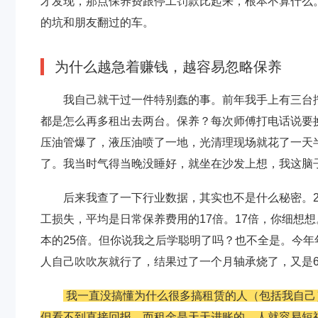
才发现，那点保养费跟停工罚款比起来，根本不算什么
的坑和朋友翻过的车。
为什么越急着赚钱，越容易忽略保养
我自己就干过一件特别蠢的事。前年我手上有三台
都是怎么再多租出去两台。保养？每次师傅打电话说要
压油管爆了，液压油喷了一地，光清理现场就花了一天
了。我当时气得当晚没睡好，就坐在沙发上想，我这脑
后来我查了一下行业数据，其实也不是什么秘密。2
工损失，平均是日常保养费用的17倍。17倍，你细想
本的25倍。但你说我之后学聪明了吗？也不全是。今
人自己吹吹灰就行了，结果过了一个月轴承烧了，又是6
我一直没搞懂为什么很多搞租赁的人（包括我自己
但看不到直接回报，而租金是天天进账的。人就容易短