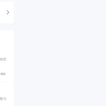
免您
996
量与