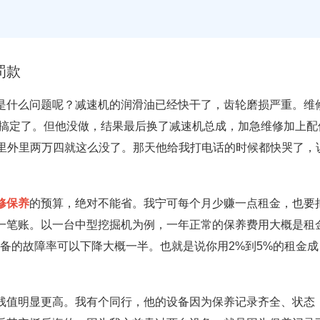
罚款
是什么问题呢？减速机的润滑油已经快干了，齿轮磨损严重。维
就搞定了。但他没做，结果最后换了减速机总成，加急维修加上配
0，里外里两万四就这么没了。那天他给我打电话的时候都快哭了，
修保养
的预算，绝对不能省。我宁可每个月少赚一点租金，也要
过一笔账。以一台中型挖掘机为例，一年正常的保养费用大概是租
，设备的故障率可以下降大概一半。也就是说你用2%到5%的租金成
。
残值明显更高。我有个同行，他的设备因为保养记录齐全、状态