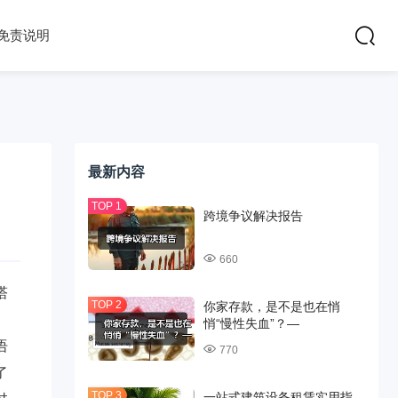
免责说明
最新内容
跨境争议解决报告
660
塔
你家存款，是不是也在悄
起
悄“慢性失血”？—
语
770
了
一站式建筑设备租赁实用指