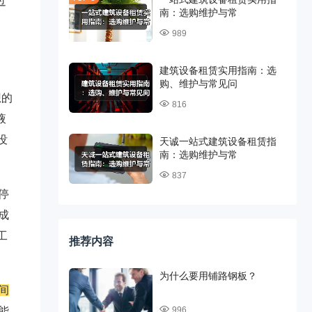
过
南：选购维护与常
989
建筑设备租赁实用指南：选
购、维护与常见问
想的
816
液
没
天诚一站式建筑设备租赁指
南：选购维护与常
837
停
成
工
推荐内容
为什么要用铺路钢板？
间
能
996