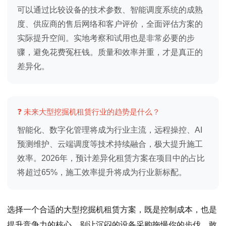
可以通过比较设备的技术参数、智能调度系统的成熟
度、供应商的售后网络和客户评价，全面评估方案的
实际提升空间。实地考察和试用也是非常必要的步
骤，避免花费冤枉钱。质量和效率并重，才是真正的
差异化。
❓ 未来大型挖掘机租赁行业的趋势是什么？
智能化、数字化管理将成为行业主流，远程操控、AI
预测维护、云端调度等技术持续融合，极大提升施工
效率。2026年，预计差异化租赁方案在项目中的占比
将超过65%，施工效率提升将成为行业新标配。
选择一个合适的大型挖掘机租赁方案，既是控制成本，也是
提升竞争力的核心。别让沉闷的设备采购拖慢你的步伐，敢