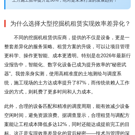
土方施工效率提升近50%，绝对是未来行业的发展趋势！
为什么选择大型挖掘机租赁实现效率差异化？
不同的挖掘机租赁供应商，提供的不仅是设备，更是一
整套差异化的服务策略。租赁方案的升级，可以让项目管理
更科学、操作更智能、成本更透明。特别是在2026年最新行
业报告中，智能化、数字化设备已成为提升效率的“秘密武
器”。我曾亲身实测，使用高精准度的土地测绘与调度系
统，施工现场的土方达成率提升了87%，而传统依赖人工作
业的方式，则耗费了更多时间和人力成本。
此外，合理的设备匹配和精准的调度周期，能有效减少设备
空闲时间，避免资源浪费。据调查显示，合理租赁与调配方
案能让工程成本降低多达12%，同时还能达成提前完工的目
标。这正是实现效率差异化的背后秘密——技术与管理的深