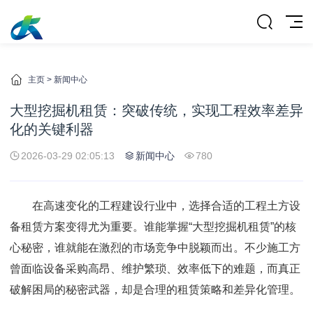
主页
>
新闻中心
大型挖掘机租赁：突破传统，实现工程效率差异
化的关键利器
2026-03-29 02:05:13
新闻中心
780
在高速变化的工程建设行业中，选择合适的工程土方设
备租赁方案变得尤为重要。谁能掌握“大型挖掘机租赁”的核
心秘密，谁就能在激烈的市场竞争中脱颖而出。不少施工方
曾面临设备采购高昂、维护繁琐、效率低下的难题，而真正
破解困局的秘密武器，却是合理的租赁策略和差异化管理。