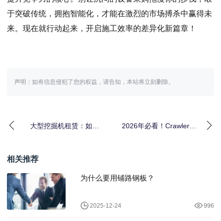
于突破传统，拥抱智能化，才能在激烈的市场搏杀中赢得未
来。现在就行动起来，开启施工效率的差异化新篇章！
声明：如有信息侵犯了您的权益，请告知，本站将立刻删除。
大型挖掘机租赁：如何
2026年必看！Crawler
实现工程土方效率的差
Dozer履带推土机租赁全
异化突破
攻
相关推荐
为什么要用铺路钢板？
2025-12-24
996