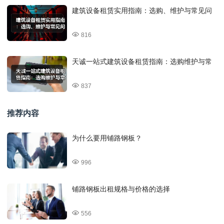
建筑设备租赁实用指南：选购、维护与常见问
816
天诚一站式建筑设备租赁指南：选购维护与常
837
推荐内容
为什么要用铺路钢板？
996
铺路钢板出租规格与价格的选择
556