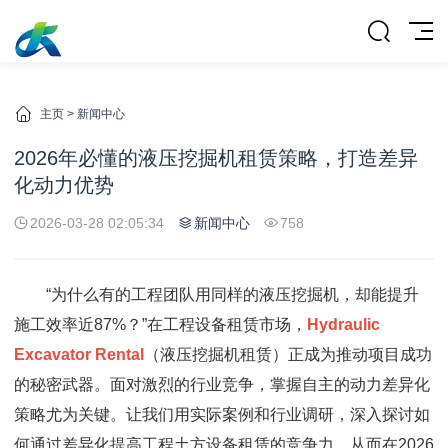
主页
>
新闻中心
2026年必懂的液压挖掘机租赁策略，打造差异
化动力优势
2026-03-28 02:05:34
新闻中心
758
“为什么有的工程团队用同样的液压挖掘机，却能提升
施工效率近87%？”在工程设备租赁市场，
Hydraulic
Excavator Rental
（液压挖掘机租赁）正成为推动项目成功
的秘密武器。面对激烈的行业竞争，掌握自主的动力差异化
策略尤为关键。让我们用实际案例和行业调研，深入探讨如
何通过差异化提高工程土方设备租赁的竞争力，从而在2026