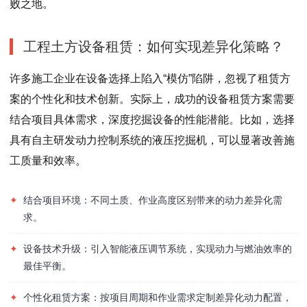
败之地。
工程土方设备租赁：如何实现差异化策略？
许多施工企业在设备选择上陷入“模仿”陷阱，忽视了租赁方
案的个性化和技术创新。实际上，成功的设备租赁方案需要
结合项目具体需求，深度挖掘设备的性能潜能。比如，选择
具有自主研发动力控制系统的液压挖掘机，可以显著改善施
工质量和效率。
✦
结合项目环境：不同土质、作业高度区别带来的动力差异化需
求。
✦
设备技术升级：引入智能液压调节系统，实现动力与燃油效率的
最佳平衡。
✦
个性化租赁方案：按项目周期和作业需求定制差异化动力配置，