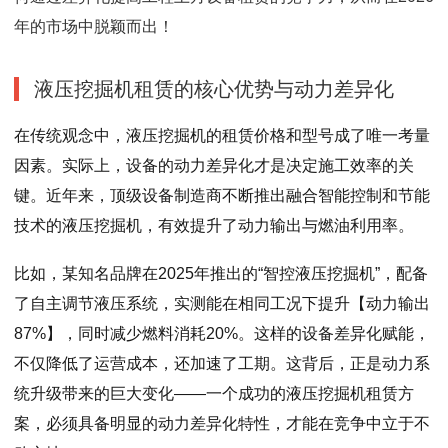
年的市场中脱颖而出！
液压挖掘机租赁的核心优势与动力差异化
在传统观念中，液压挖掘机的租赁价格和型号成了唯一考量
因素。实际上，设备的动力差异化才是决定施工效率的关
键。近年来，顶级设备制造商不断推出融合智能控制和节能
技术的液压挖掘机，有效提升了动力输出与燃油利用率。
比如，某知名品牌在2025年推出的“智控液压挖掘机”，配备
了自主调节液压系统，实测能在相同工况下提升【动力输出
87%】，同时减少燃料消耗20%。这样的设备差异化赋能，
不仅降低了运营成本，还加速了工期。这背后，正是动力系
统升级带来的巨大变化——一个成功的液压挖掘机租赁方
案，必须具备明显的动力差异化特性，才能在竞争中立于不