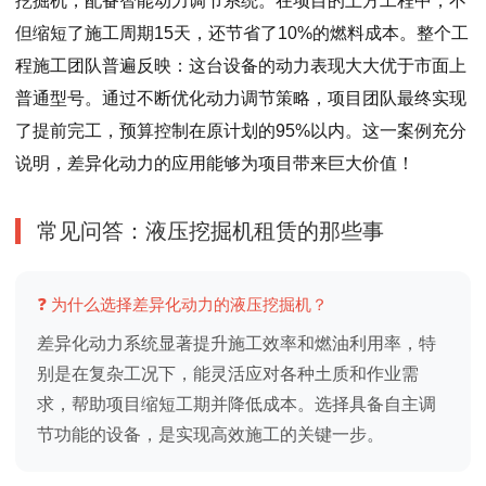
挖掘机，配备智能动力调节系统。在项目的土方工程中，不
但缩短了施工周期15天，还节省了10%的燃料成本。整个工
程施工团队普遍反映：这台设备的动力表现大大优于市面上
普通型号。通过不断优化动力调节策略，项目团队最终实现
了提前完工，预算控制在原计划的95%以内。这一案例充分
说明，差异化动力的应用能够为项目带来巨大价值！
常见问答：液压挖掘机租赁的那些事
❓ 为什么选择差异化动力的液压挖掘机？
差异化动力系统显著提升施工效率和燃油利用率，特
别是在复杂工况下，能灵活应对各种土质和作业需
求，帮助项目缩短工期并降低成本。选择具备自主调
节功能的设备，是实现高效施工的关键一步。