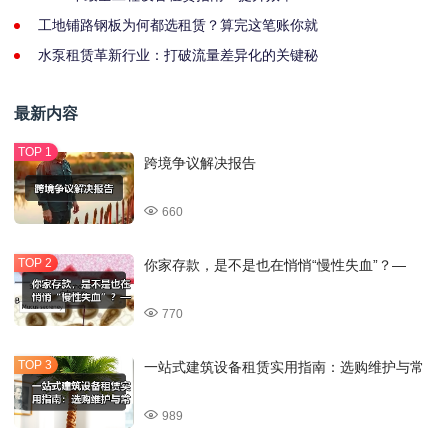
工地铺路钢板为何都选租赁？算完这笔账你就
水泵租赁革新行业：打破流量差异化的关键秘
最新内容
跨境争议解决报告
660
你家存款，是不是也在悄悄“慢性失血”？—
770
一站式建筑设备租赁实用指南：选购维护与常
989