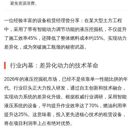
避免资源浪费。
一位经验丰富的设备租赁经理曾分享：在某大型土方工程
中，采用了带有智能动力调节功能的液压挖掘机，不仅提升
了施工效率45%，还降低了整体燃料成本约15%。实现动力
差异化，成为突破施工瓶颈的秘密武器。
行业内幕：差异化动力的技术革命
2026年的液压挖掘机市场，已经不是依靠单一性能比拼的年
代。行业巨头正大力投入研发，通过自主创新和技术融合，
实现动力系统的差异化升级。根据权威行业调研，采用智能
液压系统的设备，平均提升作业效率达了70%，燃油利用率
提升达25%。这意味着，投入更先进核心技术的租赁设备，
将在项目利润率上占有绝对优势。