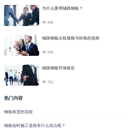
为什么要用铺路钢板？
996
铺路钢板出租规格与价格的选择
556
铺路钢板环保效应
792
热门内容
钢板租赁的流程
钢板临时施工道路有什么优点呢？