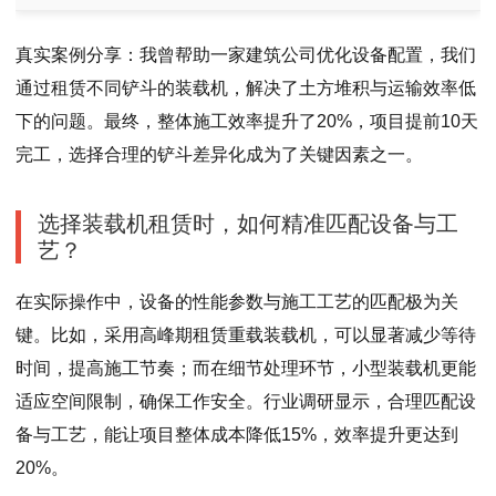
真实案例分享：我曾帮助一家建筑公司优化设备配置，我们
通过租赁不同铲斗的装载机，解决了土方堆积与运输效率低
下的问题。最终，整体施工效率提升了20%，项目提前10天
完工，选择合理的铲斗差异化成为了关键因素之一。
选择装载机租赁时，如何精准匹配设备与工
艺？
在实际操作中，设备的性能参数与施工工艺的匹配极为关
键。比如，采用高峰期租赁重载装载机，可以显著减少等待
时间，提高施工节奏；而在细节处理环节，小型装载机更能
适应空间限制，确保工作安全。行业调研显示，合理匹配设
备与工艺，能让项目整体成本降低15%，效率提升更达到
20%。