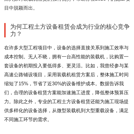
目中脱颖而出。
为何工程土方设备租赁会成为行业的核心竞争
力？
在许多大型工程项目中，设备的选择直接关系到施工效率与
成本控制。无人不晓，拥有一台高性能的装载机，比购置一
套设备的初期投入要低得多、更灵活。比如，我曾经参与某
高速公路铺设项目，采用装载机租赁方案后，整体施工时间
缩短了15%，节省了近30%的设备维护成本。数据告诉我
们，合理的设备租赁方案能加速施工进度，降低整体预算压
力。除此之外，专业的工程土方设备租赁还能为施工现场提
供多样化的设备选择，从微型装载机到大型重载设备，满足
不同施工环节的需求。