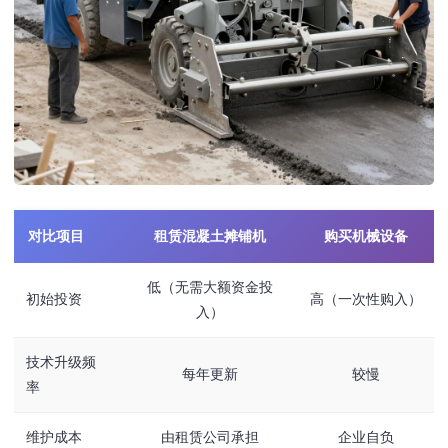
对比项目
租赁混凝土摊铺机
购买机械设备
低（无需大额资金投
初始投资
高（一次性购入）
入）
技术升级频
每年更新
较慢
率
维护成本
由租赁公司承担
企业自负