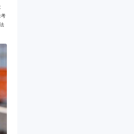
设
未考
法