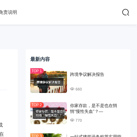
免责说明
最新内容
跨境争议解决报告
660
你家存款，是不是也在悄
悄“慢性失血”？—
770
成
在
一站式建筑设备租赁实用指