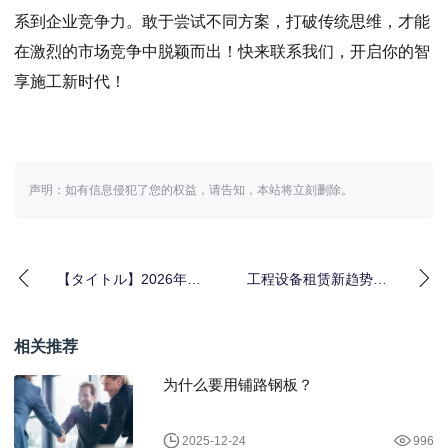
系到企业竞争力。敢于尝试不同方案，打破传统思维，才能
在激烈的市场竞争中脱颖而出！快来联系我们，开启你的智
享施工新时代！
声明：如有信息侵犯了您的权益，请告知，本站将立刻删除。
【タイトル】2026年最
工程设备租赁新趋势：
全：混凝土泵车租赁提
选对混凝土搅拌机，掌
升工程效率的秘密
握容量差异化关键
相关推荐
为什么要用铺路钢板？
2025-12-24
996