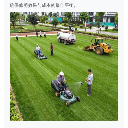
确保修剪效果与成本的最佳平衡。