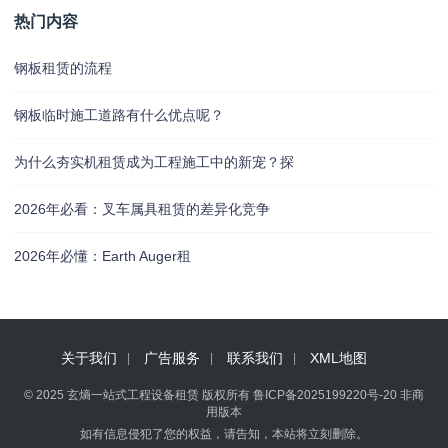
热门内容
钢板租赁的流程
钢板临时施工道路有什么优点呢？
为什么夯实机租赁成为工程施工中的新宠？探
2026年必看：叉车属具租赁的差异化竞争
2026年必懂：Earth Auger租
关于我们
广告服务
联系我们
XML地图
© 2025 玄熵一站式工程设备租赁 版权所有
鲁ICP备2025199220号-20
非商
用版本
如有信息侵犯了您的权益，请告知，本站将立刻删除。