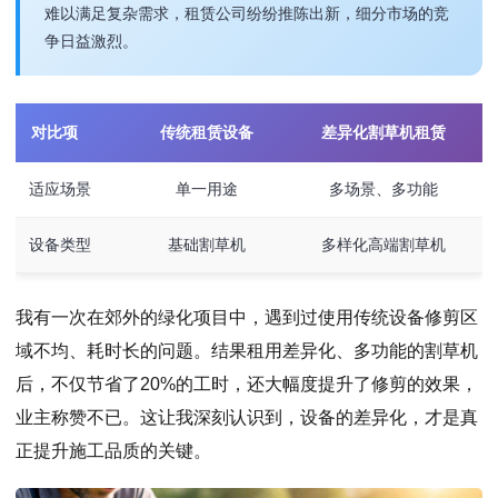
难以满足复杂需求，租赁公司纷纷推陈出新，细分市场的竞
争日益激烈。
对比项
传统租赁设备
差异化割草机租赁
适应场景
单一用途
多场景、多功能
设备类型
基础割草机
多样化高端割草机
我有一次在郊外的绿化项目中，遇到过使用传统设备修剪区
域不均、耗时长的问题。结果租用差异化、多功能的割草机
后，不仅节省了20%的工时，还大幅度提升了修剪的效果，
业主称赞不已。这让我深刻认识到，设备的差异化，才是真
正提升施工品质的关键。