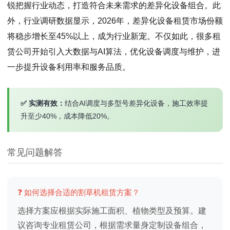
锐把握行业动态，打造符合未来需求的差异化设备组合。此
外，行业调研数据显示，2026年，差异化设备租赁市场份额
将稳步增长至45%以上，成为行业新宠。不仅如此，很多租
赁公司开始引入大数据与AI算法，优化设备调度与维护，进
一步提升设备利用率和服务品质。
✅ 实测有效：
结合AI调度与多型号差异化设备，施工效率提
升至少40%，成本降低20%。
常见问题解答
❓ 如何选择合适的割草机租赁方案？
选择方案应根据实际施工面积、植物类型及预算。建
议咨询专业租赁公司，根据需求量身定制设备组合，