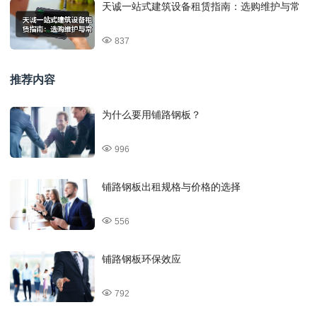
天诚一站式建筑设备租赁指南：选购维护与常
837
推荐内容
为什么要用铺路钢板？
996
铺路钢板出租规格与价格的选择
556
铺路钢板环保效应
792