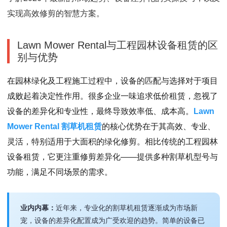
实现高效修剪的智慧方案。
Lawn Mower Rental与工程园林设备租赁的区
别与优势
在园林绿化及工程施工过程中，设备的匹配与选择对于项目
成败起着决定性作用。很多企业一味追求低价租赁，忽视了
设备的差异化和专业性，最终导致效率低、成本高。
Lawn
Mower Rental 割草机租赁
的核心优势在于其高效、专业、
灵活，特别适用于大面积的绿化修剪。相比传统的工程园林
设备租赁，它更注重修剪差异化——提供多种割草机型号与
功能，满足不同场景的需求。
业内内幕：
近年来，专业化的割草机租赁逐渐成为市场新
宠，设备的差异化配置成为广受欢迎的趋势。简单的设备已