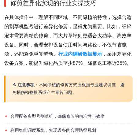
修剪差异化实现的行业实操技巧
在具体操作中，理解不同区域、不同绿植的特性，选择合适
的割草机型号进行差异化修剪，显得尤为重要。比如，细碎
灌木需要高精度修剪，而大片草坪则更适合大功率、高效率
设备。同时，合理安排设备使用时间与路径，不仅节省能
源，还能避免重复劳动。
行业内调研数据显示
，采用差异化
设备方案，能提升绿化品质至少87%，降低返工率近35%。
⚠️ 注意事项：
不同绿植的修剪方式应根据专业建议调整，避
免损伤植物根系或产生青苔问题。
✦
合理配备多型号割草机，确保修剪的精准性与效率
✦
利用智能调度系统，实现设备的合理路径规划