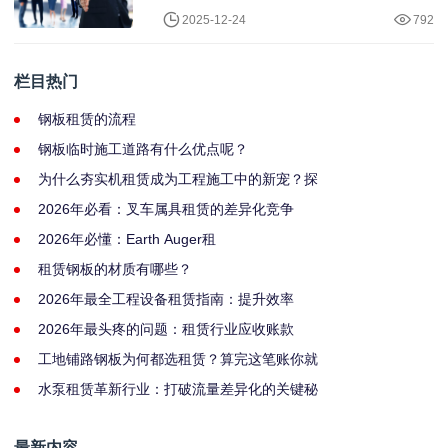
2025-12-24
792
栏目热门
钢板租赁的流程
钢板临时施工道路有什么优点呢？
为什么夯实机租赁成为工程施工中的新宠？探
2026年必看：叉车属具租赁的差异化竞争
2026年必懂：Earth Auger租
租赁钢板的材质有哪些？
2026年最全工程设备租赁指南：提升效率
2026年最头疼的问题：租赁行业应收账款
工地铺路钢板为何都选租赁？算完这笔账你就
水泵租赁革新行业：打破流量差异化的关键秘
最新内容