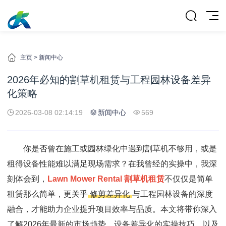
主页
>
新闻中心
2026年必知的割草机租赁与工程园林设备差异
化策略
2026-03-08 02:14:19
新闻中心
569
你是否曾在施工或园林绿化中遇到割草机不够用，或是
租得设备性能难以满足现场需求？在我曾经的实操中，我深
刻体会到，
Lawn Mower Rental 割草机租赁
不仅仅是简单
租赁那么简单，更关乎
修剪差异化
与工程园林设备的深度
融合，才能助力企业提升项目效率与品质。本文将带你深入
了解2026年最新的市场趋势、设备差异化的实操技巧，以及