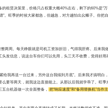
的租赁决策里，价格只占权重大概40%左右，剩下的60%是“万
靠谱”。旺季的时候大家都急，但越急，对方越怕出幺蛾子。你把
整整两周。每天睁眼就是司机工资加折旧，气得我肝疼。后来我
工头发信息，说这台车你们可以先用，头三天不收费，觉得好用
紧给我再送一台过来，另外这台我续到月底”。后来我才搞明白
要么要等两天，就我这边直接能上。从那以后我就学乖了。旺季
三五台机器做一次全面整备，
把“响应速度”和“备用替换机”当作