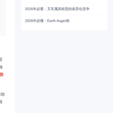
2026年必看：叉车属具租赁的差异化竞争
2026年必懂：Earth Auger租
绍
格
善
来给
我