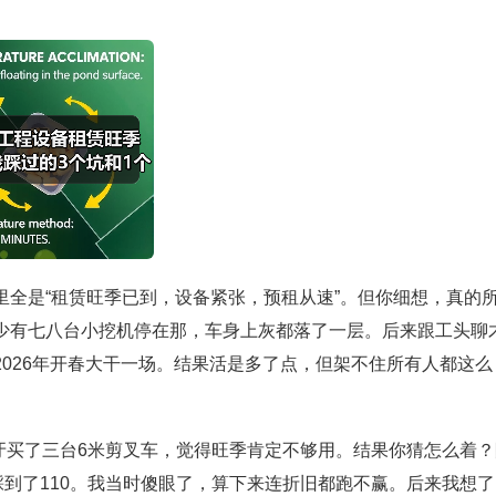
全是“租赁旺季已到，设备紧张，预租从速”。但你细想，真的
少有七八台小挖机停在那，车身上灰都落了一层。后来跟工头聊
026年开春大干一场。结果活是多了点，但架不住所有人都这么
咬牙买了三台6米剪叉车，觉得旺季肯定不够用。结果你猜怎么着？
踩到了110。我当时傻眼了，算下来连折旧都跑不赢。后来我想了