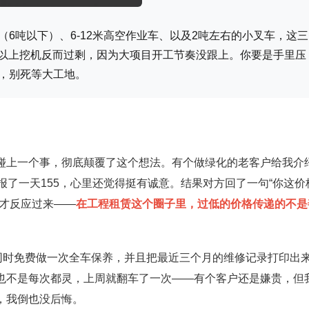
6吨以下）、6-12米高空作业车、以及2吨左右的小叉车，这三
0吨以上挖机反而过剩，因为大项目开工节奏没跟上。你要是手里压
，别死等大工地。
碰上一个事，彻底颠覆了这个想法。有个做绿化的老客户给我介
报了一天155，心里还觉得挺有诚意。结果对方回了一句“你这价
后才反应过来——
在工程租赁这个圈子里，过低的价格传递的不是
同时免费做一次全车保养，并且把最近三个月的维修记录打印出
也不是每次都灵，上周就翻车了一次——有个客户还是嫌贵，但
，我倒也没后悔。