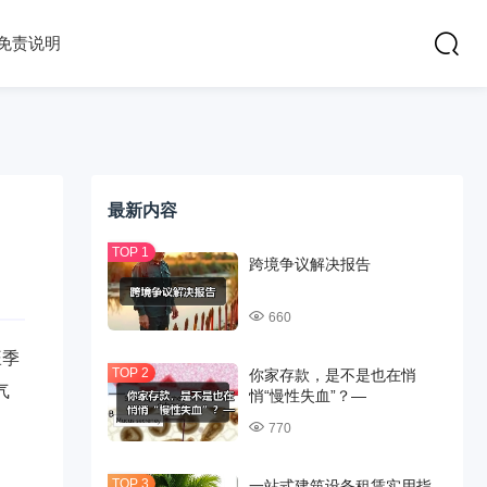
免责说明
最新内容
跨境争议解决报告
660
旺季
你家存款，是不是也在悄
气
悄“慢性失血”？—
770
一站式建筑设备租赁实用指