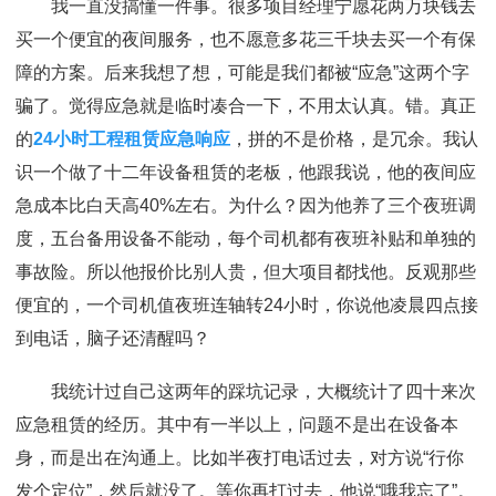
我一直没搞懂一件事。很多项目经理宁愿花两万块钱去
买一个便宜的夜间服务，也不愿意多花三千块去买一个有保
障的方案。后来我想了想，可能是我们都被“应急”这两个字
骗了。觉得应急就是临时凑合一下，不用太认真。错。真正
的
24小时工程租赁应急响应
，拼的不是价格，是冗余。我认
识一个做了十二年设备租赁的老板，他跟我说，他的夜间应
急成本比白天高40%左右。为什么？因为他养了三个夜班调
度，五台备用设备不能动，每个司机都有夜班补贴和单独的
事故险。所以他报价比别人贵，但大项目都找他。反观那些
便宜的，一个司机值夜班连轴转24小时，你说他凌晨四点接
到电话，脑子还清醒吗？
我统计过自己这两年的踩坑记录，大概统计了四十来次
应急租赁的经历。其中有一半以上，问题不是出在设备本
身，而是出在沟通上。比如半夜打电话过去，对方说“行你
发个定位”，然后就没了。等你再打过去，他说“哦我忘了”。