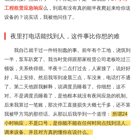
工程租赁应急响应
么，到底有没有真的能半夜爬起来给你送
设备的？说实话，我被他问住了。
夜里打电话能找到人，这件事比你想的难
我自己就干过一件特别蠢的事。前年有个工地，浇筑到
一半，泵车趴窝了。我当时觉得跟那家租赁公司老板吃过三
顿饭，关系铁得很。半夜十二点打过去，人家接了，说好好
好，马上安排。然后我等到凌晨三点，车没来，电话打不通
了。第二天他跟我解释，说调度员睡着了。你细想，这不
对。不是调度员睡着了，是他根本就没有夜间应急的机制。
后来我算过一笔账，那次停工直接损失大概七千多，还不算
我被甲方骂的那些话。从那以后我学到一个道理：
所谓24
小时响应，不是口号，是你能不能在任何时间点找到活人、
调来设备、并且对方真的懂你在说什么。