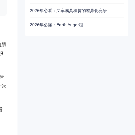
2026年必看：叉车属具租赁的差异化竞争
2026年必懂：Earth Auger租
的朋
识
管
一次
看