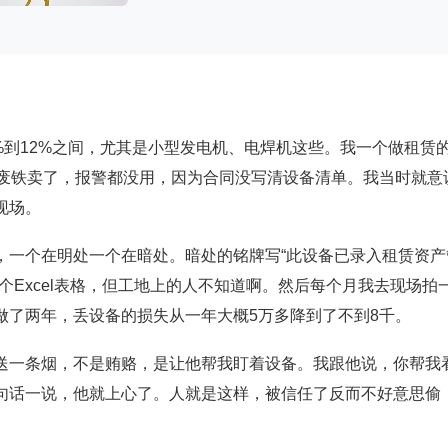
8%到12%之间，尤其是小型发电机、电焊机这些。我一个做租赁
当废铁卖了，报警都没用，因为合同没写清设备清单。我当时就意
现场。
，一个在明处一个在暗处。暗处的铭牌写“此设备已录入租赁资产
个Excel表格，但工地上的人不知道啊。然后每个月我去现场拍
做了两年，丢设备的损失从一年大概5万多降到了不到8千。
送一条烟，不是贿赂，是让他帮我盯着设备。我跟他说，你帮我
句话一说，他就上心了。人就是这样，被信任了反而不好意思偷