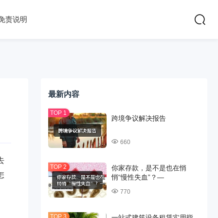
免责说明
最新内容
跨境争议解决报告
660
去
你家存款，是不是也在悄
怎
悄“慢性失血”？—
770
一站式建筑设备租赁实用指