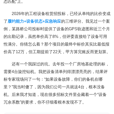
态匹配”上。
2026年的工程设备租赁招投标，已经从单纯的比价变成
了
履约能力+设备状态+应急响应
的三维评分。我见过一个案
例，某路桥公司投标时提供了设备的GPS轨迹图和近三个月
的出勤记录，虽然单价高了8%，但评委直接给了设备可用
性满分。你猜怎么着？那个项目的最终中标价其实比最低报
价高了12万，但工期提前了22天，甲方算完账反而更划算。
还有一个我踩过的坑。去年投一个厂房地基处理的标，
需要4台旋挖钻机。我把设备清单列得漂漂亮亮的，结果评
标专家现场问了一句：“如果设备故障，你们的备机在哪
里？”我当时傻了，因为我们公司一共就这4台，根本没备
机。后来我才知道，现在很多招标文件里会藏着一个“设备
冗余系数”的要求，你不仔细看根本发现不了。