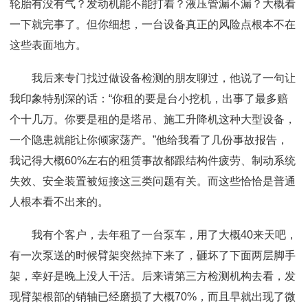
轮胎有没有气？发动机能不能打着？液压管漏不漏？大概看
一下就完事了。但你细想，一台设备真正的风险点根本不在
这些表面地方。
我后来专门找过做设备检测的朋友聊过，他说了一句让
我印象特别深的话：“你租的要是台小挖机，出事了最多赔
个十几万。你要是租的是塔吊、施工升降机这种大型设备，
一个隐患就能让你倾家荡产。”他给我看了几份事故报告，
我记得大概60%左右的租赁事故都跟结构件疲劳、制动系统
失效、安全装置被短接这三类问题有关。而这些恰恰是普通
人根本看不出来的。
我有个客户，去年租了一台泵车，用了大概40来天吧，
有一次泵送的时候臂架突然掉下来了，砸坏了下面两层脚手
架，幸好是晚上没人干活。后来请第三方检测机构去看，发
现臂架根部的销轴已经磨损了大概70%，而且早就出现了微