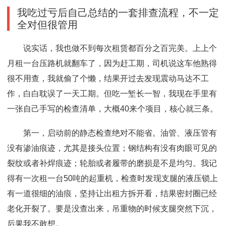
我吃过亏后自己总结的一套排查流程，不一定
全对但很管用
说实话，我也做不到每次租赁都百分之百完美。上上个
月租一台压路机就翻车了，因为赶工期，司机说这车他熟得
很不用查，我就偷了个懒，结果开过去发现震动马达不工
作，白白耽误了一天工期。但吃一堑长一智，我现在手里有
一张自己手写的检查清单，大概40来个项目，核心就三条。
第一，启动前的静态检查绝对不能省。油管、液压管有
没有渗油痕迹，尤其是接头位置；钢结构有没有肉眼可见的
裂纹或者补焊痕迹；轮胎或者履带的磨损是不是均匀。我记
得有一次租一台50吨的起重机，检查时发现支腿的液压锁上
有一道很细的油痕，坚持让出租方拆开看，结果密封圈已经
老化开裂了。要是没查出来，吊重物的时候支腿突然下沉，
后果我不敢想。