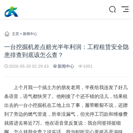
主页
>
新闻中心
一台挖掘机差点赔光半年利润：工程租赁安全隐
患排查到底该怎么查？
2026-05-20 02:29:43
新闻中心
1001
上个月我一个搞土方的朋友老周，半夜给我连发了好几
条语音，语气都快哭了。他刚接了个还不错的活儿，结果租
出去的一台小挖掘机在工地上出了事，履带断裂不说，还蹭
到了旁边的燃气管道，所幸没漏气，但光停工罚款和维修费
就搭进去将近7万。他在语音里反复说：我合同签得挺细
啊，怎么就我全责？说实话，我当时听完心里挺不是滋味