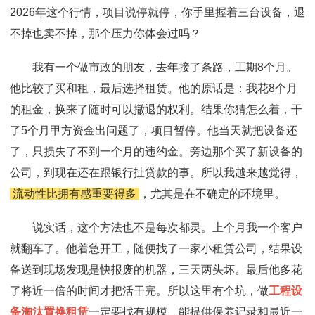
2026年这个行情，项目说停就停，你手里握着三台设备，退
不掉也卖不掉，那个压力你体会过吗？
我有一个做市政的朋友，去年接了条路，工期8个月。
他比较了买和租，最后选择租赁。他的原话是：我花8个月
的租金，换来了随时可以撤退的权利。结果你猜怎么着，干
了5个月甲方资金出问题了，项目暂停。他当天就把设备还
了，只损失了不到一个月的违约金。旁边那个买了新设备的
公司，到现在还在跟银行扯贷款的事。所以我越来越觉得，
流动性比拥有感重要得多
，尤其是在不确定的环境里。
说实话，这个方法也不是每次都灵。上个月我一个客户
就翻车了。他着急开工，随便找了一家小租赁公司，结果设
备送到现场发现是快报废的机器，三天两头坏。最后他多花
了将近一倍的时间才把活干完。所以这里有个坑，做
工程设
备淘汰置换租赁
一定要找有规模、能提供保养记录和最近一