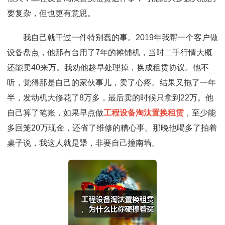
要复杂，但也更有意思。
我自己就干过一件特别蠢的事。2019年我帮一个客户做
设备盘点，他那有台用了7年的摊铺机，当时二手行情大概
还能卖40来万。我劝他趁早处理掉，换成租赁协议。他不
听，觉得那是自己的家伙事儿，卖了心疼。结果又拖了一年
半，发动机大修花了8万多，最后卖的时候只拿到22万。他
自己算了笔账，如果早点做
工程设备淘汰置换租赁
，至少能
多回笼20万现金，还省了维修的糟心事。那晚他喝多了拍着
桌子说，我这人就是犟，非要自己撞南墙。