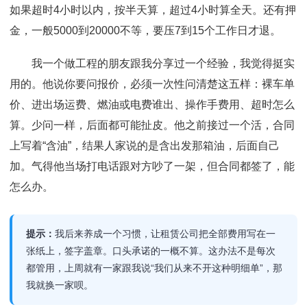
如果超时4小时以内，按半天算，超过4小时算全天。还有押
金，一般5000到20000不等，要压7到15个工作日才退。
我一个做工程的朋友跟我分享过一个经验，我觉得挺实
用的。他说你要问报价，必须一次性问清楚这五样：裸车单
价、进出场运费、燃油或电费谁出、操作手费用、超时怎么
算。少问一样，后面都可能扯皮。他之前接过一个活，合同
上写着“含油”，结果人家说的是含出发那箱油，后面自己
加。气得他当场打电话跟对方吵了一架，但合同都签了，能
怎么办。
提示：
我后来养成一个习惯，让租赁公司把全部费用写在一
张纸上，签字盖章。口头承诺的一概不算。这办法不是每次
都管用，上周就有一家跟我说“我们从来不开这种明细单”，那
我就换一家呗。