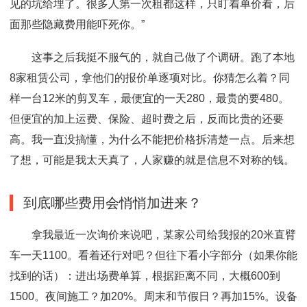
见的坑给埋了。很多人第一次租都这样，只盯着单价看，后
面那些隐藏费用能吓死你。”
这事之后我挺不服气的，就自己做了个调研。跑了本地
8家租赁公司，拿他们的报价单逐项对比。你猜怎么着？同
样一台12米的剪叉车，最便宜的一天280，最贵的要480。
但便宜的加上运费、保险、超时费之后，反而比贵的还要
高。我一直没搞懂，为什么不能把价格拆清楚一点。后来想
了想，可能是我太天真了，人家赚的就是信息不对称的钱。
到底哪些费用会悄悄加进来？
拿我最近一次询价来说吧，某家公司给我报的20米直臂
车一天1100。看着还行对吧？但往下看小字部分（如果你能
找到的话）：进出场费单算，根据距离不同，大概600到
1500。夜间施工？加20%。周末和节假日？再加15%。设备