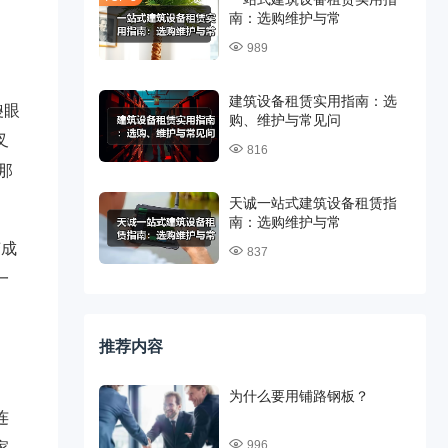
南：选购维护与常
989
建筑设备租赁实用指南：选
傻眼
购、维护与常见问
叉
816
那
天诚一站式建筑设备租赁指
南：选购维护与常
变成
837
一
推荐内容
为什么要用铺路钢板？
连
996
家