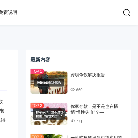
免责说明
最新内容
跨境争议解决报告
660
放
你家存款，是不是也在悄
拖
悄“慢性失血”？—
觉得
771
一站式建筑设备租赁实用指