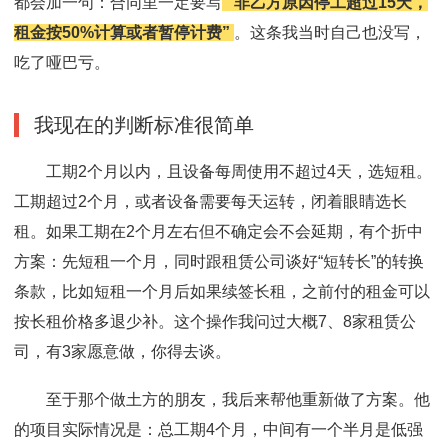
都会加一句：合同里一定要写
“非乙方原因停工超过15天，
租金按50%计算或者暂停计费”
。这条我当时自己也没写，
吃了哑巴亏。
我现在的判断标准很简单
工期2个月以内，且设备每周使用不超过4天，选短租。
工期超过2个月，或者设备需要每天运转，闭着眼睛选长
租。如果工期在2个月左右但不确定会不会延期，有个折中
方案：先短租一个月，同时跟租赁公司谈好“短转长”的转换
条款，比如短租一个月后如果续签长租，之前付的租金可以
按长租价格多退少补。这个操作我问过大概7、8家租赁公
司，有3家愿意做，你得去谈。
至于那个做土方的朋友，我后来帮他重新做了方案。他
的项目实际情况是：总工期4个月，中间有一个半月是低强