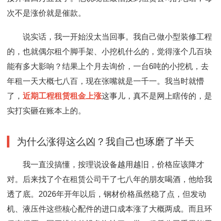
次不是涨价就是催款。
说实话，我一开始没太当回事。我自己做小型装修工程
的，也就偶尔租个脚手架、小挖机什么的，觉得涨个几百块
能有多大影响？结果上个月去询价，一台6吨的小挖机，去
年租一天大概七八百，现在张嘴就是一千一。我当时就懵
了，
近期工程租赁租金上涨
这事儿，真不是网上瞎传的，是
实打实砸在账本上的。
为什么涨得这么凶？我自己也琢磨了半天
我一直没搞懂，按理说设备越用越旧，价格应该降才
对。后来找了个在租赁公司干了七八年的朋友喝酒，他给我
透了底。2026年开年以后，钢材价格虽然稳了点，但发动
机、液压件这些核心配件的进口成本涨了大概两成。而且环