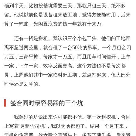
确到半天。比如挖基坑需要三天，那就只租三天，绝不多
留。他说以前也是设备租来放工地，觉得方便随时用，后来
算了一笔账，光闲置浪费的钱一年就有十来万。
还有一招是拼租。我认识三个小包工头，他们的工地距
离不超过两公里，就合租了一台50吨的吊车。一个月租金四
万五，三家平摊，每家才一万五。而且用车时间错开，上午
一家，下午一家，效率反而更高。这个方法也不是每次都
灵，上周他们其中一家临时赶工期，差点打起来，但大部分
时候还是划算的。
签合同时最容易踩的三个坑
我踩过的坑说出来你可能都不信。第一次租挖机，合同
上写着“月租含司机”，我以为啥都包了。结果一个月下来，
司机的住宿费、伙食费全算我头上，多花了两千多。后来我