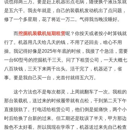
说也得两三万。要是赶上机器出点毛病，随便换个液压泵就
是五六千。我去年就是，自己的装载机发动机出了点问题，
修了一个多星期，花了将近一万二。气得我当晚没睡好。
而
挖掘机装载机短期租赁
呢？你按天或者按小时算钱就
行了。机器用几天给几天的钱，不用了还回去，啥心不用
操。我记得好像是2025年年底的时候，我接了个急活，需要
一台60型号的挖掘机干三天。问了下租赁公司，一天大概七
八百块钱，三天下来两千出头。活干完了，机器还了，省
事。要是我自己买一台，光首付就得五六万。
这个方法也不是每次都灵，上周就翻车了一次。我租的
那台装载机，送过来的时候履带就有点松，干到第二天下午
直接脱轨了。打电话给租赁公司，他们倒是挺痛快，两个小
时后给换了台新的过来。但工期还是耽误了半天，甲方那边
脸色不太好看。所以我现在学乖了，机器送过来先自己检查