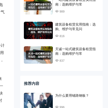
南：选购维护与常
电
时气
989
建筑设备租赁实用指南：选
购、维护与常见问
816
会计
天诚一站式建筑设备租赁指
使用
南：选购维护与常
用，
837
来
推荐内容
一
块
为什么要用铺路钢板？
时
996