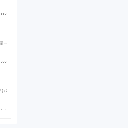
996
量与
556
转的
792