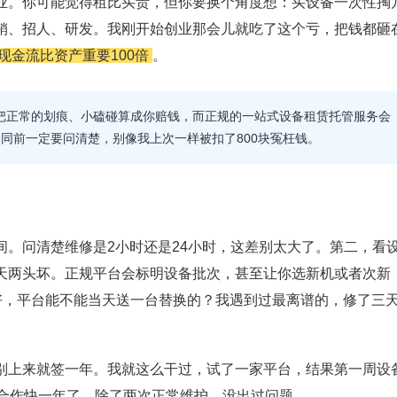
业。你可能觉得租比买贵，但你要换个角度想：买设备一次性掏
销、招人、研发。我刚开始创业那会儿就吃了这个亏，把钱都砸
现金流比资产重要100倍
。
会把正常的划痕、小磕碰算成你赔钱，而正规的一站式设备租赁托管服务会
合同前一定要问清楚，别像我上次一样被扣了800块冤枉钱。
。问清楚维修是2小时还是24小时，这差别太大了。第二，看
天两头坏。正规平台会标明设备批次，甚至让你选新机或者次新
好，平台能不能当天送一台替换的？我遇到过最离谱的，修了三
别上来就签一年。我就这么干过，试了一家平台，结果第一周设
在合作快一年了，除了两次正常维护，没出过问题。