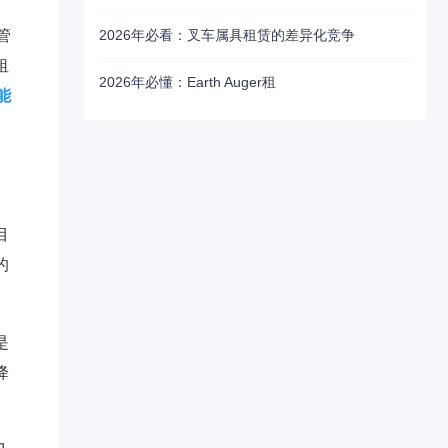
管
2026年必看：叉车属具租赁的差异化竞争
租
2026年必懂：Earth Auger租
能
目
的
是
降