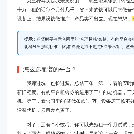
第三种其实是我最想说的——现金流紧张的中小企
十万，租的话每个月付几千。省下来的钱可以用来做营
设备上，结果没钱做推广，产品卖不出去。现在想想，
提示：
租赁时要注意合同里的“合理损耗”条款。有的平台
明确列出损耗标准，比如“单处划痕不超过5厘米不算”。签
怎么选靠谱的平台？
我踩过坑，也捡过漏。总结三条：第一，看响应时间
新旧程度。有的平台租给你的是用了三年的老机器，三
机。第三，看合同里的“替代条款”。万一设备坏了修不
没替代机，项目差点黄了。
对了，还有个小技巧。你可以先短租一个月试试，
就坏了两次，维修还拖了12小时。果断换了一家，现