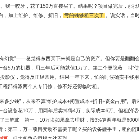
0万。我一咬牙，花了150万直接买了。结果呢？项目做完后，那批
白，加上维护、维修、折旧，
亏的钱够租三次了
。说实话，当
有幻觉”——总觉得东西买下来就是自己的资产。但你要是翻翻
台5万的机器，用三年后可能就值1万了。第二个更隐蔽，叫“
台投影仪，觉得反正经常用。结果一年下来，忙的时候确实不够
工程部得派两个人专门修，修不好还得临时租。
多少钱”，从来不算“维护成本+闲置成本+折旧+资金占用”。后
台设备花10万，用两年后卖掉得4万，实际成本6万。但租的话
了三笔账：第一，10万块如果拿去理财，按3%算两年就是6000
责；第三，万一项目变动不需要了呢？买的设备砸手里，租的随
划算
，但大多数公司根本达不到。