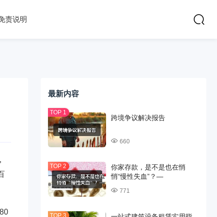
免责说明
最新内容
跨境争议解决报告
660
，
你家存款，是不是也在悄
百
悄“慢性失血”？—
771
80
一站式建筑设备租赁实用指