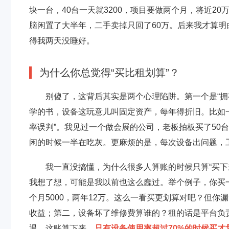
块一台，40台一天就3200，项目要做两个月，将近2
脑闲置了大半年，二手卖掉只回了60万。后来我才算明
得我两天没睡好。
为什么你总觉得“买比租划算”？
别傻了，这背后其实是两个心理陷阱。第一个是“拥
学的书，设备这玩意儿叫固定资产，每年得折旧。比如一
率误判”。我见过一个做会展的公司，老板拍板买了50
闲的时候一半在吃灰。更麻烦的是，每次设备出问题，
我一直没搞懂，为什么很多人算账的时候只算“买下来
我想了想，可能是我以前也这么蠢过。举个例子，你买一
个月5000，两年12万。这么一看买更划算对吧？但你漏
收益；第二，设备坏了维修费算谁的？租的话是平台负
退。这账算下来，
只有设备使用率超过70%的时候买才