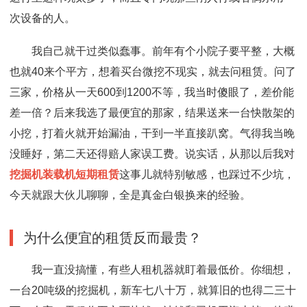
次设备的人。
我自己就干过类似蠢事。前年有个小院子要平整，大概
也就40来个平方，想着买台微挖不现实，就去问租赁。问了
三家，价格从一天600到1200不等，我当时傻眼了，差价能
差一倍？后来我选了最便宜的那家，结果送来一台快散架的
小挖，打着火就开始漏油，干到一半直接趴窝。气得我当晚
没睡好，第二天还得赔人家误工费。说实话，从那以后我对
挖掘机装载机短期租赁
这事儿就特别敏感，也踩过不少坑，
今天就跟大伙儿聊聊，全是真金白银换来的经验。
为什么便宜的租赁反而最贵？
我一直没搞懂，有些人租机器就盯着最低价。你细想，
一台20吨级的挖掘机，新车七八十万，就算旧的也得二三十