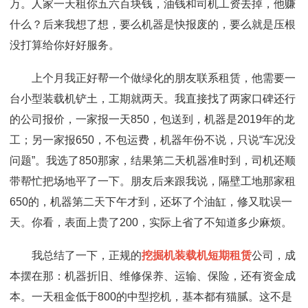
万。人家一天租你五六百块钱，油钱和司机工资去掉，他赚
什么？后来我想了想，要么机器是快报废的，要么就是压根
没打算给你好好服务。
上个月我正好帮一个做绿化的朋友联系租赁，他需要一
台小型装载机铲土，工期就两天。我直接找了两家口碑还行
的公司报价，一家报一天850，包送到，机器是2019年的龙
工；另一家报650，不包运费，机器年份不说，只说“车况没
问题”。我选了850那家，结果第二天机器准时到，司机还顺
带帮忙把场地平了一下。朋友后来跟我说，隔壁工地那家租
650的，机器第二天下午才到，还坏了个油缸，修又耽误一
天。你看，表面上贵了200，实际上省了不知道多少麻烦。
我总结了一下，正规的
挖掘机装载机短期租赁
公司，成
本摆在那：机器折旧、维修保养、运输、保险，还有资金成
本。一天租金低于800的中型挖机，基本都有猫腻。这不是