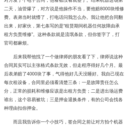
对方发了个电子合同，他看都没看就签了。结果机器进场第
二天，油管爆了，对方说是他操作不当，要他赔8000块维修
费。表弟当时就懵了，打电话问我怎么办。我让他把合同翻
出来，好家伙，第七条写的是“租赁期间机器任何故障由承
租方负责维修”。这种条款就是流氓条款，但你签字了，打
官司都麻烦。
后来我帮他找了一个做律师的朋友看了下，律师说这种
合同其实可以主张格式条款无效，但走程序得好几个月。最
后表弟赔了4000块了事，气得他好几天没睡好。我自己现在
每次租设备，合同里必须看清楚三条：一是故障责任怎么
分，正常的损耗和维修应该是出租方负责；二是进出场运费
谁出，这个容易被坑；三是押金退换条件，有的公司会找各
种理由扣你押金。
而且我告诉你一个小技巧，签合同之前让对方拍个机器