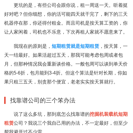
更坑的是，有些公司会跟你说，租一周送一天。听着挺
好对吧？但你细想，你的活可能四天就干完了，剩下的三天
机器停在那，你还得付租金。而且司机是按天算工资的，你
让人家闲着，司机也不乐意，下次再租人家就不愿意来了。
我现在的原则是，
短期租赁就是短期租赁
，按天算，一
天一结最好。如果活超过五天，那我可能考虑包周或者包
月，但那种情况我会重新谈价格。一般包周可以谈到单天价
格的5-6折，包月能到3-4折。但这个算法是针对长期，你如
果只租三五天，别贪那个便宜，老老实实按天算就行。
找靠谱公司的三个笨办法
说了这么多坑，那到底怎么找靠谱的
挖掘机装载机短期
租赁
公司？我说三个我自己用的办法，不一定最好，但至少
帮我避开过不少雷。