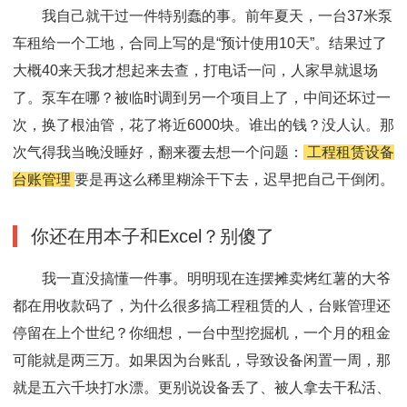
我自己就干过一件特别蠢的事。前年夏天，一台37米泵
车租给一个工地，合同上写的是“预计使用10天”。结果过了
大概40来天我才想起来去查，打电话一问，人家早就退场
了。泵车在哪？被临时调到另一个项目上了，中间还坏过一
次，换了根油管，花了将近6000块。谁出的钱？没人认。那
次气得我当晚没睡好，翻来覆去想一个问题：
工程租赁设备
台账管理
要是再这么稀里糊涂干下去，迟早把自己干倒闭。
你还在用本子和Excel？别傻了
我一直没搞懂一件事。明明现在连摆摊卖烤红薯的大爷
都在用收款码了，为什么很多搞工程租赁的人，台账管理还
停留在上个世纪？你细想，一台中型挖掘机，一个月的租金
可能就是两三万。如果因为台账乱，导致设备闲置一周，那
就是五六千块打水漂。更别说设备丢了、被人拿去干私活、