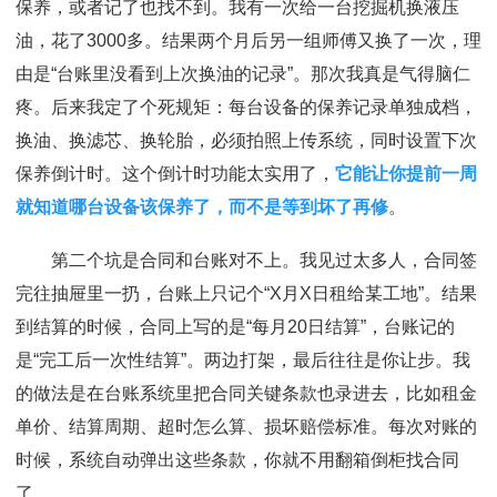
保养，或者记了也找不到。我有一次给一台挖掘机换液压
油，花了3000多。结果两个月后另一组师傅又换了一次，理
由是“台账里没看到上次换油的记录”。那次我真是气得脑仁
疼。后来我定了个死规矩：每台设备的保养记录单独成档，
换油、换滤芯、换轮胎，必须拍照上传系统，同时设置下次
保养倒计时。这个倒计时功能太实用了，
它能让你提前一周
就知道哪台设备该保养了，而不是等到坏了再修
。
第二个坑是合同和台账对不上。我见过太多人，合同签
完往抽屉里一扔，台账上只记个“X月X日租给某工地”。结果
到结算的时候，合同上写的是“每月20日结算”，台账记的
是“完工后一次性结算”。两边打架，最后往往是你让步。我
的做法是在台账系统里把合同关键条款也录进去，比如租金
单价、结算周期、超时怎么算、损坏赔偿标准。每次对账的
时候，系统自动弹出这些条款，你就不用翻箱倒柜找合同
了。