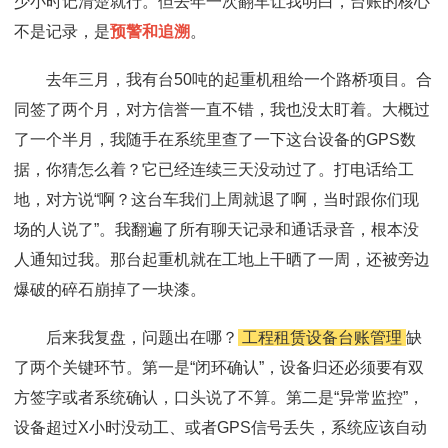
少小时记清楚就行。但去年一次翻车让我明白，台账的核心
不是记录，是
预警和追溯
。
去年三月，我有台50吨的起重机租给一个路桥项目。合
同签了两个月，对方信誉一直不错，我也没太盯着。大概过
了一个半月，我随手在系统里查了一下这台设备的GPS数
据，你猜怎么着？它已经连续三天没动过了。打电话给工
地，对方说“啊？这台车我们上周就退了啊，当时跟你们现
场的人说了”。我翻遍了所有聊天记录和通话录音，根本没
人通知过我。那台起重机就在工地上干晒了一周，还被旁边
爆破的碎石崩掉了一块漆。
后来我复盘，问题出在哪？
工程租赁设备台账管理
缺
了两个关键环节。第一是“闭环确认”，设备归还必须要有双
方签字或者系统确认，口头说了不算。第二是“异常监控”，
设备超过X小时没动工、或者GPS信号丢失，系统应该自动