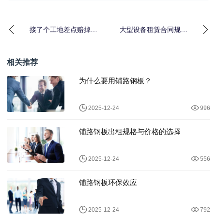
接了个工地差点赔掉一
大型设备租赁合同规
台挖掘机：土方工程设
范：签错一条赔了40万
备租赁服务的水有多深
我才醒悟
相关推荐
为什么要用铺路钢板？
2025-12-24
996
铺路钢板出租规格与价格的选择
2025-12-24
556
铺路钢板环保效应
2025-12-24
792