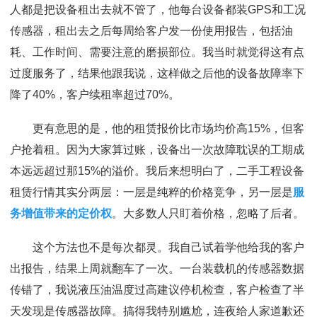
人都是把设备租出去就不管了，他每台设备都装GPS和工况
传感器，租出去之后每周给客户发一份使用报告，包括油
耗、工作时间、需要注意的磨损部位。我当时就觉得这有点
过度服务了，结果他跟我说，这样做之后他的设备故障率下
降了40%，客户续租率超过70%。
更有意思的是，他的租赁报价比市场均价高15%，但客
户抢着租。因为大家算过账，设备出一次故障耽误的工期成
本远远超过那15%的溢价。我后来想明白了，二手工程设备
租赁行情其实分两层：一层是纯粹的价格竞争，另一层是
服
务增值带来的定价权
。大多数人只盯着价格，忽略了后者。
这个方法也不是每次都灵。我自己试着学他给我的客户
出报告，结果上周就翻车了一次。一台装载机的传感器数据
传错了，我说液压油温度过高建议停机检查，客户检查了半
天发现是传感器故障。搞得我特别尴尬，连夜给人家道歉还