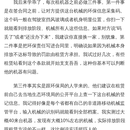
我后来学乖了，每次租机器之前必做三件事。第一件事
是在签合同之前，让对方提供这台机械的环保信息采集码。
这个码一般在驾驶室挡风玻璃或者机身明显位置，你扫一下
就能看到排放阶段、机械所有人这些信息。如果对方说“码
丢了”或者“还没办下来”，我建议你直接换一家，别犹豫。第
二件事是把环保责任写进合同里，明确说如果因为机械本身
排放不达标导致的罚款由租赁方承担。我试过好几次，有些
租赁站看到这个条款就开始支支吾吾，这种你基本可以判断
他的机器有问题。
第三件事其实是跟环保局的人学来的。他们建议在租赁
前自己去当地生态环境局的公开平台上查一下这台机械的登
记信息。我记得好像是每个省都有自己的非道路移动机械监
管平台，输入机械的识别码就能看到全部档案。我实测过大
概40来台机器，发现有大概10%左右的机械，实际排放阶段
跟租赁方说的不一样。这比例说实话挺吓人的。