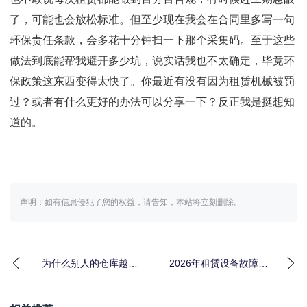
了，可能也会放松标准。但至少现在我会在合同里多写一句
环保责任条款，会多花十分钟扫一下那个采集码。至于这些
做法到底能帮我避开多少坑，说实话我也不太确定，毕竟环
保政策这东西变得太快了。你最近有没有因为租赁机械被罚
过？或者有什么更好的办法可以分享一下？反正我是挺想知
道的。
声明：如有信息侵犯了您的权益，请告知，本站将立刻删除。
为什么别人的仓库越扩
2026年租赁设备故障应
越小，你的却不够用？
急处理：从慌到稳我只
窄巷道工程设备租赁
用了3步