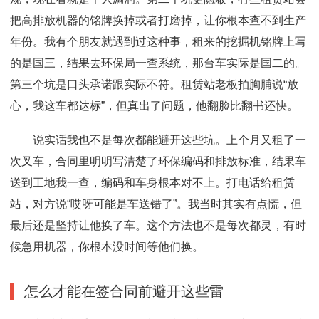
把高排放机器的铭牌换掉或者打磨掉，让你根本查不到生产
年份。我有个朋友就遇到过这种事，租来的挖掘机铭牌上写
的是国三，结果去环保局一查系统，那台车实际是国二的。
第三个坑是口头承诺跟实际不符。租赁站老板拍胸脯说“放
心，我这车都达标”，但真出了问题，他翻脸比翻书还快。
说实话我也不是每次都能避开这些坑。上个月又租了一
次叉车，合同里明明写清楚了环保编码和排放标准，结果车
送到工地我一查，编码和车身根本对不上。打电话给租赁
站，对方说“哎呀可能是车送错了”。我当时其实有点慌，但
最后还是坚持让他换了车。这个方法也不是每次都灵，有时
候急用机器，你根本没时间等他们换。
怎么才能在签合同前避开这些雷