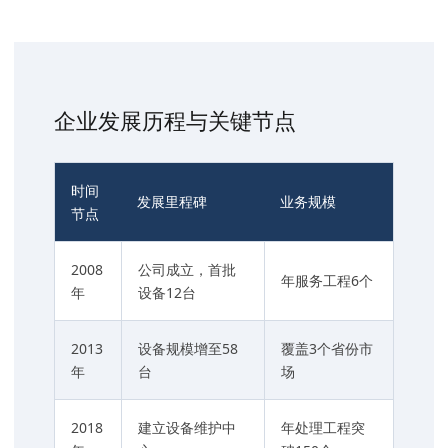
企业发展历程与关键节点
时间
发展里程碑
业务规模
节点
2008
公司成立，首批
年服务工程6个
年
设备12台
2013
设备规模增至58
覆盖3个省份市
年
台
场
2018
建立设备维护中
年处理工程突