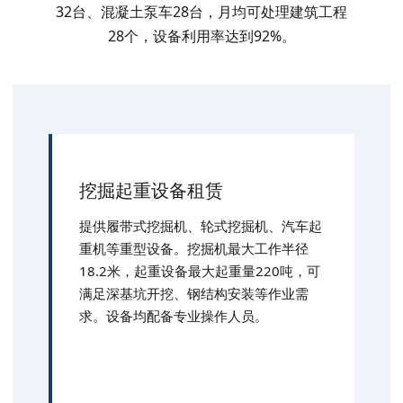
32台、混凝土泵车28台，月均可处理建筑工程
28个，设备利用率达到92%。
挖掘起重设备租赁
提供履带式挖掘机、轮式挖掘机、汽车起
重机等重型设备。挖掘机最大工作半径
18.2米，起重设备最大起重量220吨，可
满足深基坑开挖、钢结构安装等作业需
求。设备均配备专业操作人员。